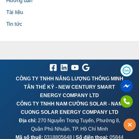
Hướng dẫn
Tài liệu
Tin tức
CÔNG TY TNHH NĂNG LƯỢNG THÔNG MINH
TÂN THẾ KỶ - NEW CENTURY SMART
ENERGY COMPANY LTD
CÔNG TY TNHH NAM CƯỜNG SOLAR - NAM
CUONG SOLAR ENERGY COMPANY LTD
Địa chỉ:
270 Nguyễn Trọng Tuyển, Phường 8,
Quận Phú Nhuận, TP. Hồ Chí Minh
Mã số thuế:
0318805648 |
Số điện thoại:
05844