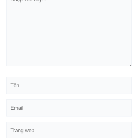
vào
đây...
Tên
Email
Trang
web