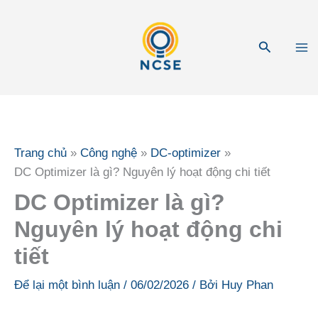
Nhảy
tới
Tìm
nội
kiếm
dung
Trang chủ
Công nghệ
DC-optimizer
DC Optimizer là gì? Nguyên lý hoạt động chi tiết
DC Optimizer là gì?
Nguyên lý hoạt động chi
tiết
Để lại một bình luận
/
06/02/2026
/ Bởi
Huy Phan