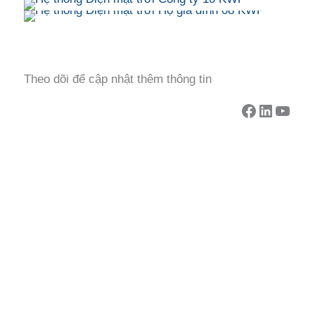
Theo dõi để cập nhật thêm thông tin
Facebook
LinkedI
Yout