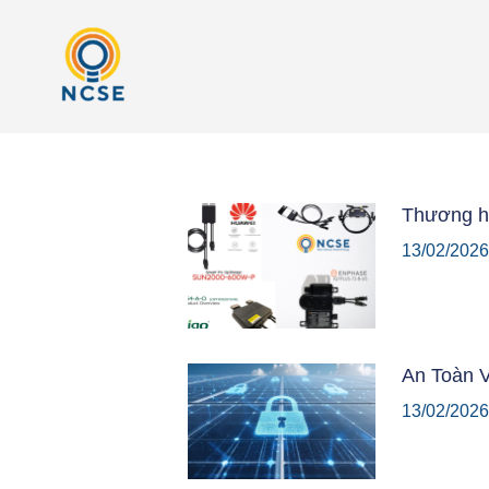
Nhảy
tới
nội
dung
Thương hi
13/02/202
An Toàn V
13/02/202