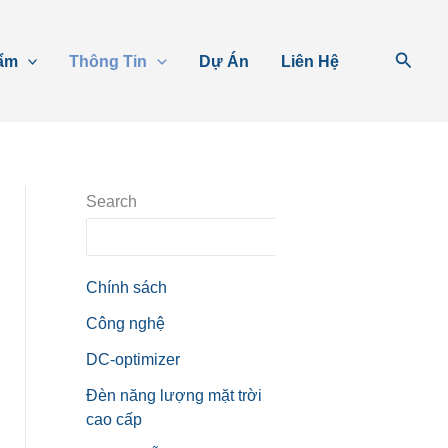
Tìm
ẩm
Thông Tin
Dự Án
Liên Hệ
kiếm
Search
Search
Chính sách
Công nghệ
DC-optimizer
Đèn năng lượng mặt trời
cao cấp