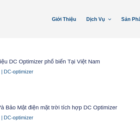
Giới Thiệu
Dịch Vụ
Sản Ph
ệu DC Optimizer phổ biến Tại Việt Nam
6
|
DC-optimizer
à Bảo Mật điện mặt trời tích hợp DC Optimizer
6
|
DC-optimizer