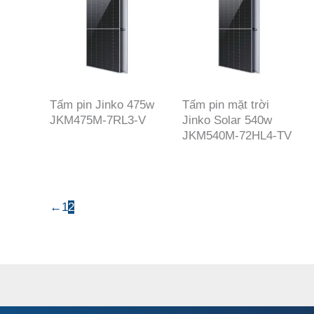
Tấm pin Jinko 475w
Tấm pin mặt trời
JKM475M-7RL3-V
Jinko Solar 540w
JKM540M-72HL4-TV
←
1
2