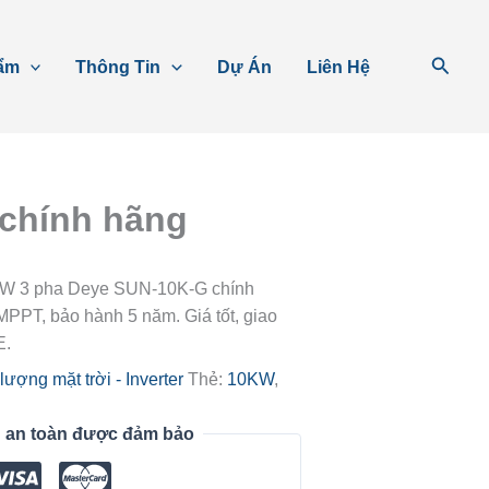
Tìm
ẩm
Thông Tin
Dự Án
Liên Hệ
kiếm
 chính hãng
0kW 3 pha Deye SUN-10K-G chính
MPPT, bảo hành 5 năm. Giá tốt, giao
E.
lượng mặt trời - Inverter
Thẻ:
10KW
,
 an toàn được đảm bảo