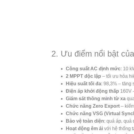
2. Ưu điểm nổi bật củ
Công suất AC định mức
: 10 k
2 MPPT độc lập
– tối ưu hóa hi
Hiệu suất tối đa
: 98,3% – tăng 
Điện áp khởi động thấp
160V –
Giám sát thông minh từ xa
qua
Chức năng Zero Export
– kiểm
Chức năng VSG (Virtual Sync
Bảo vệ toàn diện
: quá áp, quá
Hoạt động êm ái
với hệ thống tả