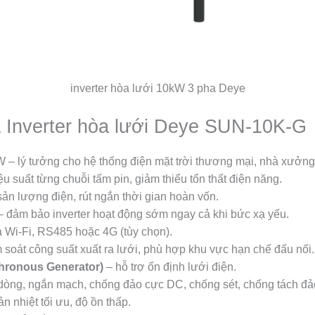
inverter hòa lưới 10kW 3 pha Deye
a Inverter hòa lưới Deye SUN-10K-G
W – lý tưởng cho hệ thống điện mặt trời thương mại, nhà xưởng
ệu suất từng chuỗi tấm pin, giảm thiểu tổn thất điện năng.
sản lượng điện, rút ngắn thời gian hoàn vốn.
 đảm bảo inverter hoạt động sớm ngay cả khi bức xạ yếu.
 Wi-Fi, RS485 hoặc 4G (tùy chọn).
 soát công suất xuất ra lưới, phù hợp khu vực hạn chế đấu nối.
hronous Generator)
– hỗ trợ ổn định lưới điện.
 dòng, ngắn mạch, chống đảo cực DC, chống sét, chống tách đả
n nhiệt tối ưu, độ ồn thấp.