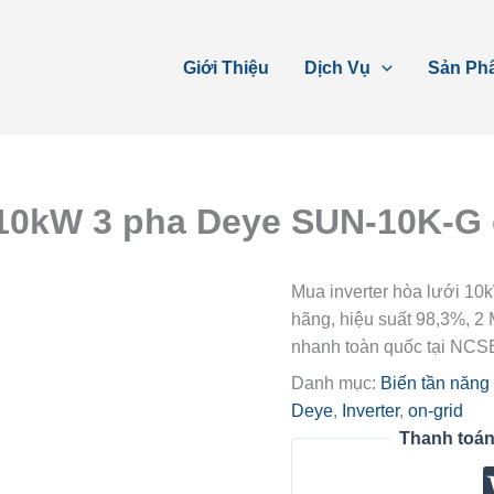
Giới Thiệu
Dịch Vụ
Sản Ph
i 10kW 3 pha Deye SUN-10K-G
Mua inverter hòa lưới 1
hãng, hiệu suất 98,3%, 2 
nhanh toàn quốc tại NCS
Danh mục:
Biến tần năng 
Deye
,
Inverter
,
on-grid
Thanh toán