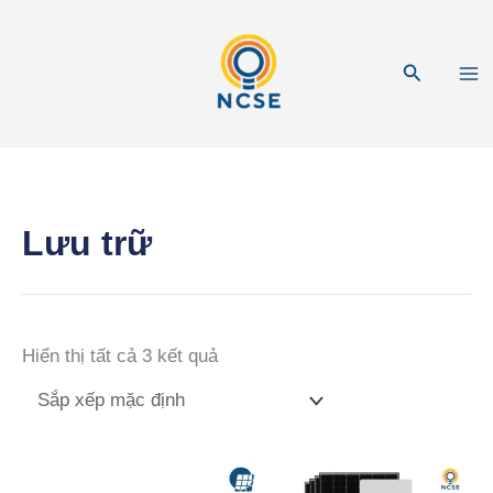
Nhảy
tới
Tìm
nội
kiếm
dung
Lưu trữ
Hiển thị tất cả 3 kết quả