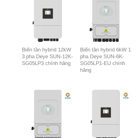
thấp
đến
cao
Biến tần hybrid 12kW
Biến tần hybrid 6kW 1
3 pha Deye SUN-12K-
pha Deye SUN-6K-
SG05LP3 chính hãng
SG05LP1-EU chính
hãng