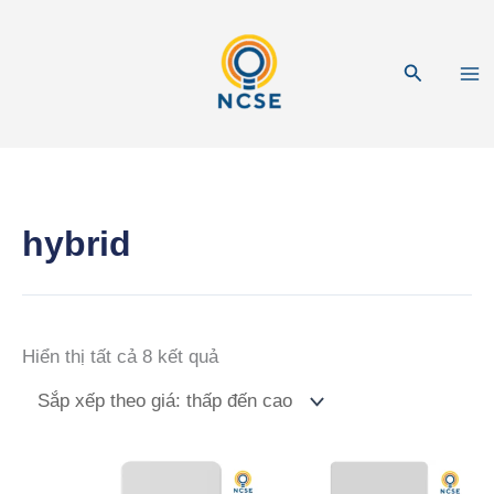
Nhảy
tới
Tìm
nội
kiếm
dung
hybrid
Đã
Hiển thị tất cả 8 kết quả
sắp
xếp
theo
giá: