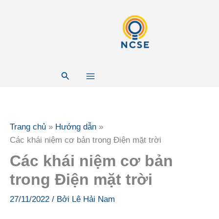
Nhảy
tới
nội
dung
Tìm
kiếm
Trang chủ
Hướng dẫn
Các khái niệm cơ bản trong Điện mặt trời
Các khái niệm cơ bản
trong Điện mặt trời
27/11/2022
/ Bởi
Lê Hải Nam