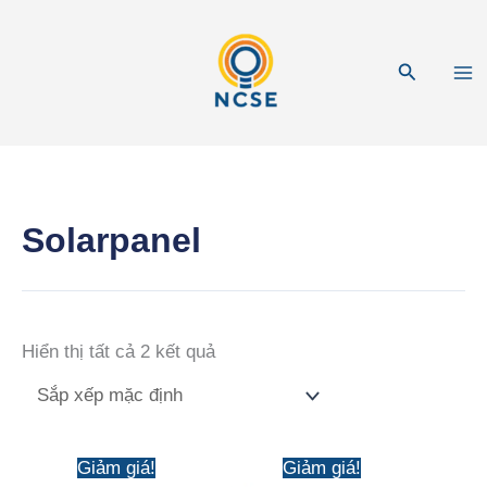
Nhảy
tới
Tìm
nội
kiếm
dung
Solarpanel
Hiển thị tất cả 2 kết quả
Giảm giá!
Giảm giá!