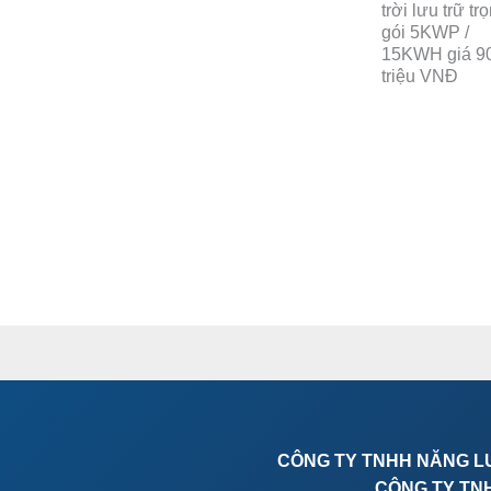
trời lưu trữ tr
gói 5KWP /
15KWH giá 9
triệu VNĐ
CÔNG TY TNHH NĂNG L
CÔNG TY TN