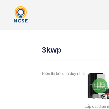
Nhảy
tới
nội
dung
3kwp
Hiển thị kết quả duy nhất
Lắp đặt điện 